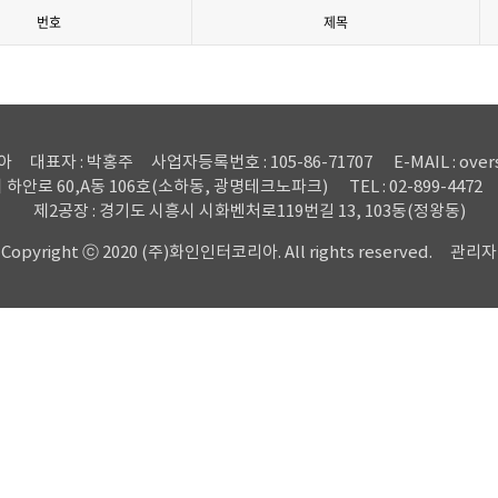
번호
제목
아
대표자 : 박홍주
사업자등록번호 : 105-86-71707
E-MAIL : ove
시 하안로 60,A동 106호(소하동, 광명테크노파크)
TEL : 02-899-4472
제2공장 : 경기도 시흥시 시화벤처로119번길 13, 103동(정왕동)
Copyright ⓒ 2020 (주)화인인터코리아. All rights reserved.
관리자