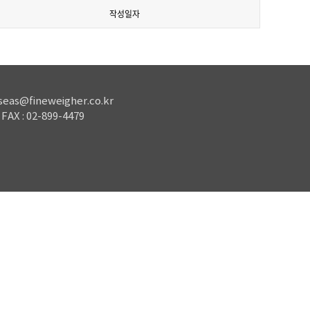
작성일자
rseas@fineweigher.co.kr
FAX : 02-899-4479